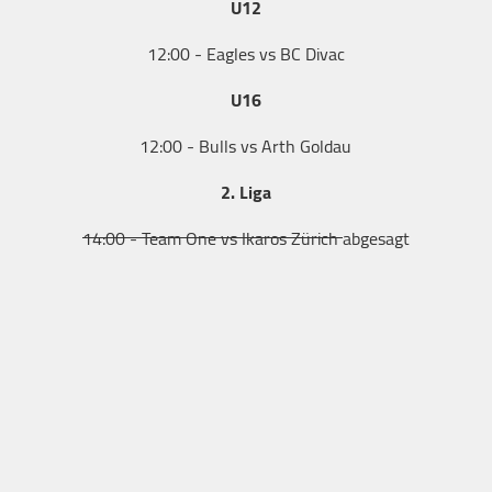
U12
12:00 - Eagles vs BC Divac
U16
12:00 - Bulls vs Arth Goldau
2. Liga
14:00 - Team One vs Ikaros Zürich
abgesagt