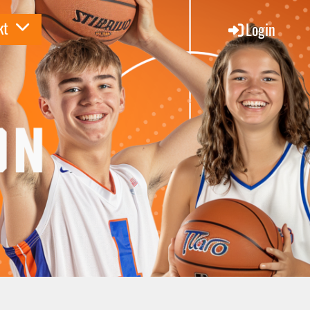
kt
Login